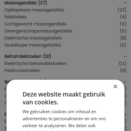
Massagetafels
(27)
Opklapbare massagetafels
(23)
Reikitafels
(4)
Lichtgewicht massagetafels
(6)
Zwangerschapsmassagetafels
(6)
Elektrische massagetafels
(8)
Goedkope massagetafels
(6)
Behandelstoelen
(10)
Elektrische behandelstoelen
(11)
Pedicurestoelen
(9)
Behandeltafels
(12)
×
Elektrische behandeltafels
(2)
Deze website maakt gebruik
Chiropractie behandeltafels
(3)
van cookies.
Inversietafels
(3)
We gebruiken cookies om inhoud en
Massagestoelen
(8)
advertenties te personaliseren en om ons
Elektrische massagestoelen
(7)
verkeer te analyseren. We delen ook
Stoelmassage stoelen
(2)