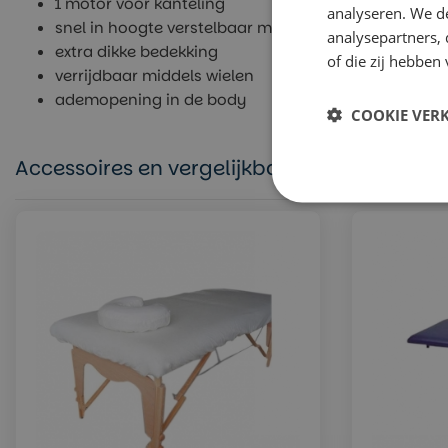
1 motor voor kanteling
analyseren. We de
snel in hoogte verstelbaar middels voetpedaal of 
analysepartners,
extra dikke bedekking
of die zij hebbe
verrijdbaar middels wielen
ademopening in de body
COOKIE VER
Accessoires en vergelijkbare producten