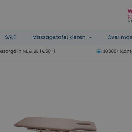
SALE
Massagetafel kiezen
Over ma
bezorgd in NL & BE (€50+)
10.000+ klan