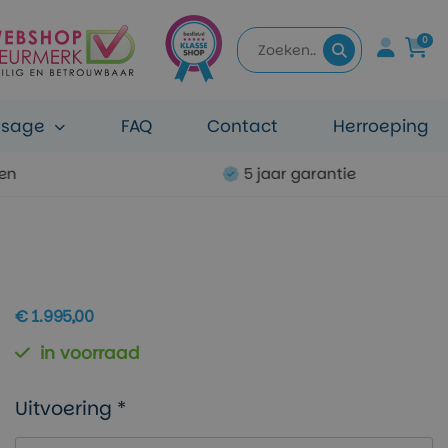
0
ssage
FAQ
Contact
Herroeping
ten
5 jaar garantie
€ 1.995,00
in voorraad
Uitvoering *