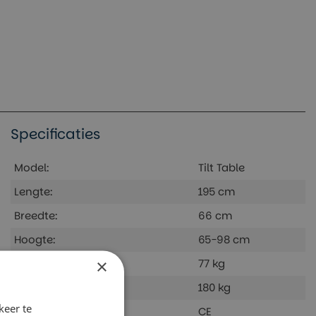
Specificaties
Model:
Tilt Table
Lengte:
195 cm
Breedte:
66 cm
Hoogte:
65-98 cm
×
Netto gewicht:
77 kg
Draagvermogen:
180 kg
keer te
Keurmerk:
CE