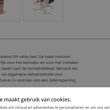
aamd 'tilt table test'. De twee motoren
jk voor het kantelen en voor het instellen
 delen voor de kanteltafeltest. Behalve als
t als algemene behandeltafel voor
tuk en is voorzien van een ademopening.
ble Boast
e maakt gebruik van cookies.
kies om inhoud en advertenties te personaliseren en om ons ver