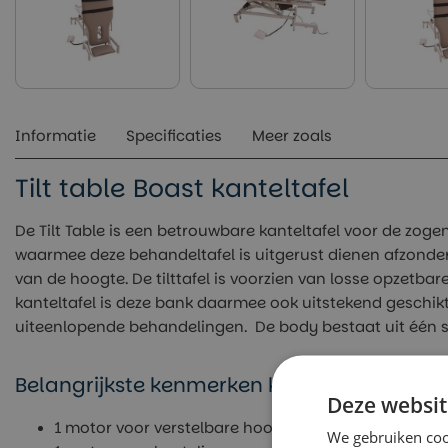
Informatie
Specificaties
Meer zoals
Tilt table Boast kanteltafel
De Tilt Table is een betrouwbare kanteltafel voor de zogen
waarmee deze behandeltafel is uitgerust dienen afzonderli
van de hoogte. De tilttafel is voorzien van losse opzetbare
kanteltafel is deze bank daarmee ook uitstekend geschik
uiteenlopende behandelingen. De body bestaat uit één s
Belangrijkste kenmerken kanteltafel Tilt ta
Deze websit
1 motor voor verstelbare hoogte
We gebruiken coo