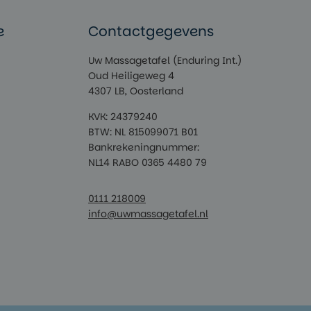
e
Contactgegevens
Uw Massagetafel (Enduring Int.)
Oud Heiligeweg 4
4307 LB, Oosterland
KVK: 24379240
BTW: NL 815099071 B01
Bankrekeningnummer:
NL14 RABO 0365 4480 79
0111 218009
info@uwmassagetafel.nl