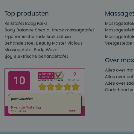
Top producten
Massageta
Reikitafel Body Reiki
Massagetafels
Body Balance Special brede massagetafel
Massagetafel
Ergonomische zadelkruk deluxe
Massagetafel
Behandelstoel Beauty Master Vicious
Veelgestelde
Massagetafel Body Wave
Ijoy elektrische behandeltafel
Over mas
Alles over ma
Alles over be
Alles over za
Onderhoud va