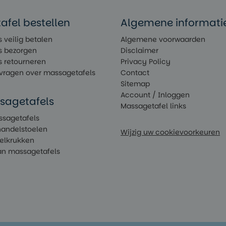
fel bestellen
Algemene informati
 veilig betalen
Algemene voorwaarden
s bezorgen
Disclaimer
s retourneren
Privacy Policy
 vragen over massagetafels
Contact
Sitemap
Account / Inloggen
sagetafels
Massagetafel links
ssagetafels
handelstoelen
Wijzig uw cookievoorkeuren
delkrukken
n massagetafels