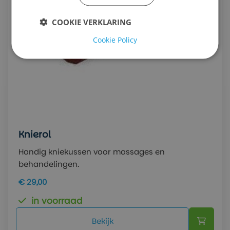
COOKIE VERKLARING
Cookie Policy
Knierol
Handig kniekussen voor massages en
behandelingen.
€ 29,00
in voorraad
Bekijk