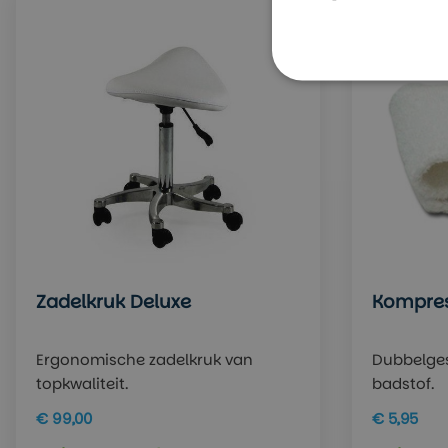
Zadelkruk Deluxe
Kompre
Ergonomische zadelkruk van
Dubbelges
topkwaliteit.
badstof.
€ 99,00
€ 5,95