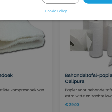
Cookie Policy
sdoek
Behandeltafel-papie
Cellpure
tikte kompresdoek van
Papier voor behandeltaf
extra witte en zachte kwal
€ 29,00