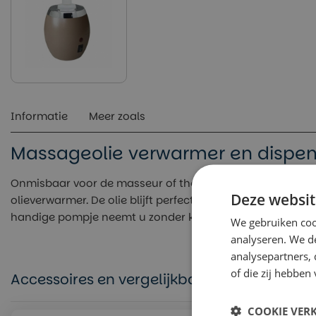
Informatie
Meer zoals
Massageolie verwarmer en dispen
Onmisbaar voor de masseur of therapeut die met warme o
Deze websit
olieverwarmer. De olie blijft perfect bruikbaar bij een co
handige pompje neemt u zonder knoeien de gewenste dos
We gebruiken coo
analyseren. We de
analysepartners,
of die zij hebbe
Accessoires en vergelijkbare producten
COOKIE VER