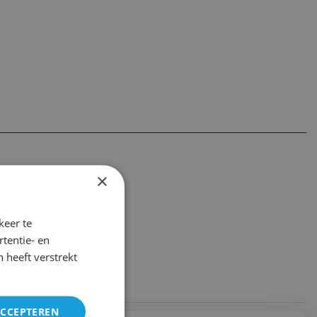
×
keer te
tentie- en
 heeft verstrekt
ACCEPTEREN