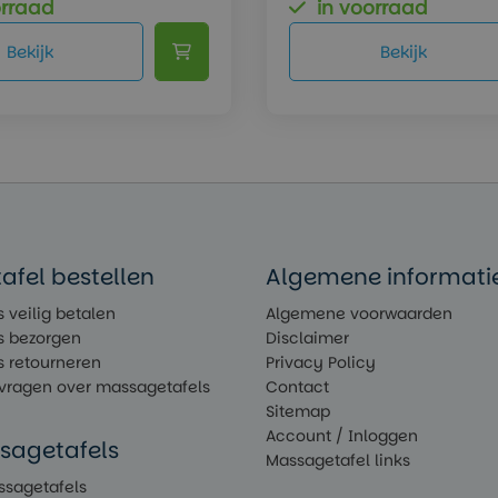
orraad
in voorraad
Bekijk
Bekijk
fel bestellen
Algemene informati
 veilig betalen
Algemene voorwaarden
s bezorgen
Disclaimer
s retourneren
Privacy Policy
 vragen over massagetafels
Contact
Sitemap
Account / Inloggen
sagetafels
Massagetafel links
ssagetafels