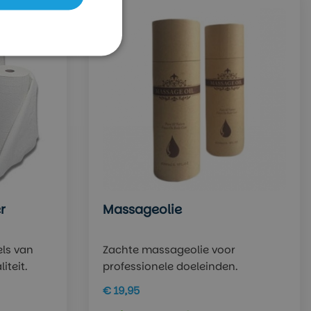
r
Massageolie
els van
Zachte massageolie voor
iteit.
professionele doeleinden.
€ 19,95