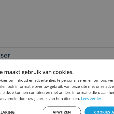
ser
liën werkt: deze professionele
e maakt gebruik van cookies.
nstante temperatuur van 60°. Met het
is olie.
kies om inhoud en advertenties te personaliseren en om ons ver
len ook informatie over uw gebruik van onze site met onze adver
 die deze kunnen combineren met andere informatie die u aan hen
n verzameld door uw gebruik van hun diensten.
Lees verder
KLARING
AFWIJZEN
COOKIES 