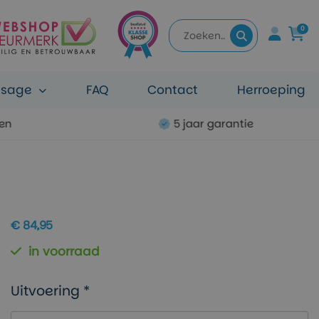
0
ssage
FAQ
Contact
Herroeping
ten
5 jaar garantie
€ 84,95
in voorraad
Uitvoering *