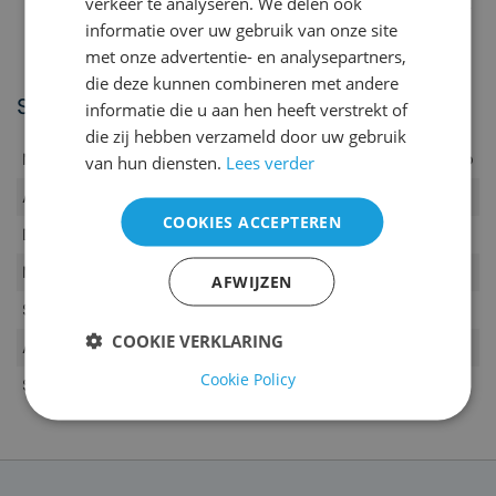
verkeer te analyseren. We delen ook
hartslagmeting middels handgrepen in het stuur
informatie over uw gebruik van onze site
snelheidinstelling: 0.8-16km/u
met onze advertentie- en analysepartners,
handmatige berginstelling: 0-15%
die deze kunnen combineren met andere
Specificaties
informatie die u aan hen heeft verstrekt of
die zij hebben verzameld door uw gebruik
Model:
Fitura CTX2 Sport Marathon Pro
van hun diensten.
Lees verder
Afmeting loopband:
46 x 135 cm
COOKIES ACCEPTEREN
Draagvermogen:
175 kg
Motor:
3 PK
AFWIJZEN
Snelheid:
0,8-16 km/u
COOKIE VERKLARING
Afmeting verpakking:
182 x 76,2 x 32 cm
Cookie Policy
Stroominvoer:
220V, 50/60HZ