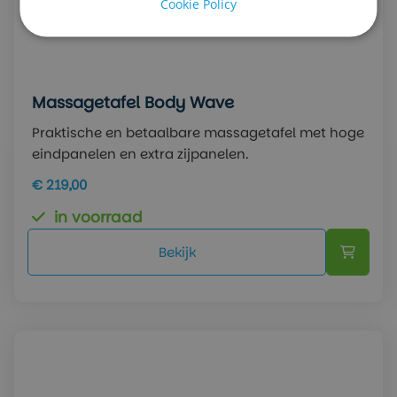
Cookie Policy
Massagetafel Body Wave
Praktische en betaalbare massagetafel met hoge
eindpanelen en extra zijpanelen.
€ 219,00
in voorraad
Bekijk