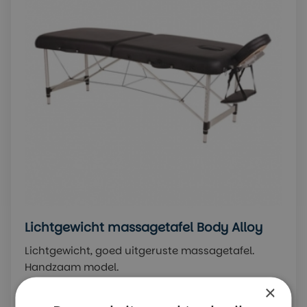
Lichtgewicht massagetafel Body Alloy
Lichtgewicht, goed uitgeruste massagetafel.
Handzaam model.
×
€ 289,00