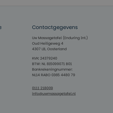
e
Contactgegevens
Uw Massagetafel (Enduring Int.)
Oud Heiligeweg 4
4307 LB, Oosterland
KVK: 24379240
BTW: NL 815099071 B01
Bankrekeningnummer:
NL14 RABO 0365 4480 79
0111 218009
info@uwmassagetafel.nl