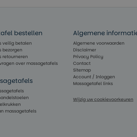
fel bestellen
Algemene informati
 veilig betalen
Algemene voorwaarden
s bezorgen
Disclaimer
s retourneren
Privacy Policy
 vragen over massagetafels
Contact
Sitemap
Account / Inloggen
sagetafels
Massagetafel links
ssagetafels
handelstoelen
Wijzig uw cookievoorkeuren
delkrukken
n massagetafels