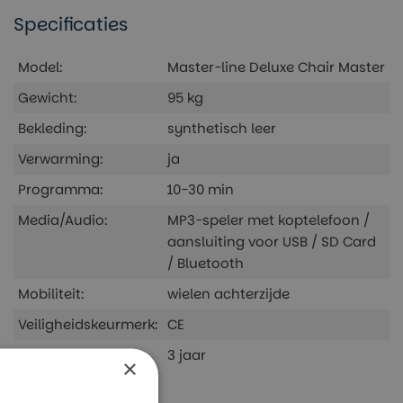
Specificaties
Model:
Master-line Deluxe Chair Master
Gewicht:
95 kg
Bekleding:
synthetisch leer
Verwarming:
ja
Programma:
10-30 min
Media/Audio:
MP3-speler met koptelefoon /
aansluiting voor USB / SD Card
/ Bluetooth
Mobiliteit:
wielen achterzijde
Veiligheidskeurmerk:
CE
Garantie:
3 jaar
×