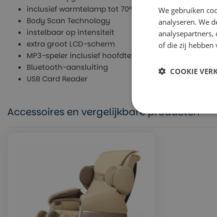
inclusief warmtelamp tot 70°
We gebruiken coo
Body Scan Technology
analyseren. We de
instelbaar op intensiteit
analysepartners,
extra groot LCD-scherm
of die zij hebbe
MP3-speler inclusief hoofdtelefoon (Aonike)
Bluetooth-aansluiting
COOKIE VER
USB Card Reader
Accessoires en vergelijkbare producten