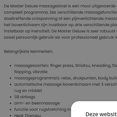
De Master Deluxe massagestoel is een mooi uitgevoerde
compleet programma. Zes verschillende massagefuncties
doeltreffende ontspanning of een pijnverlichtende mas
het bovenlichaam zijn inzetbaar op drie verschillende plaat
instelbaar op inensiteit. De Master Deluxe is zeer robuus
zowel persoonlijk gebruik als voor professioneel gebruik
Belangrijkste kenmerken:
massagesoorten: finger press, Shiatsu, kneading, f
flapping, vibratie
massageprogramma's: relax, drukpunten, body buil
automatische massage bovenlichaam met 3 verschi
rug en middel
38 airbags
arm- en beenmassage
functie voor rugstretching in alle soorten massage
Deze websit
Heat Therapy