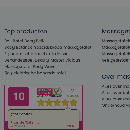
Top producten
Massageta
Reikitafel Body Reiki
Massagetafels
Body Balance Special brede massagetafel
Massagetafel
Ergonomische zadelkruk deluxe
Massagetafel
Behandelstoel Beauty Master Vicious
Veelgestelde
Massagetafel Body Wave
Ijoy elektrische behandeltafel
Over mas
Alles over ma
Alles over be
Alles over za
Onderhoud va