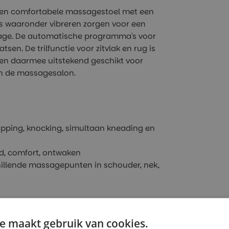
 en comfortabele massagestoel met een
 waaronder vibreren zorgen voor een
sage. De automatische programma's voor
sen. De trilfunctie voor zitvlak en rug is
t en daarmee uitstekend geschikt voor
 in de massagesalon.
lapping, knocking, simultaan kneading en
d, comfort, ontwaken
llende massagepunten in schouder, nek,
e maakt gebruik van cookies.