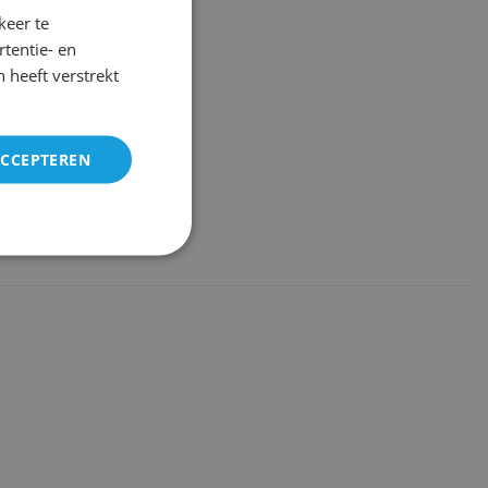
keer te
tentie- en
 heeft verstrekt
ACCEPTEREN